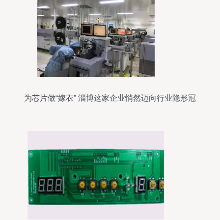
为芯片做“嫁衣” 淄博这家企业悄然迈向行业隐形冠
军