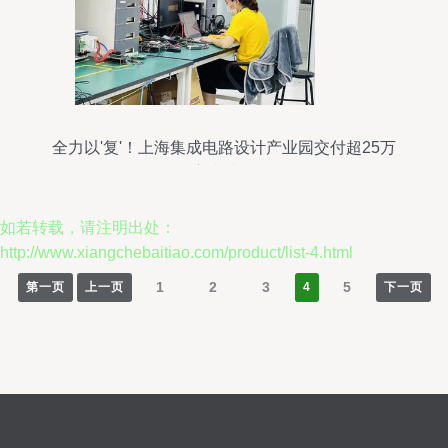
全力以'复'！上海集成电路设计产业园交付超25万
平方米综合体
如若转载，请注明出处：
http://www.xiangchebaitiao.com/product/list-4.html
1
2
3
5
第一页
上一页
4
下一页