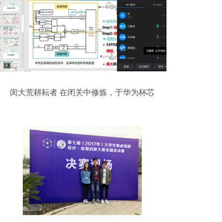
闵大荒耕耘者 在闭关中修炼，于华为杯芯
片设计大赛摘得桂冠