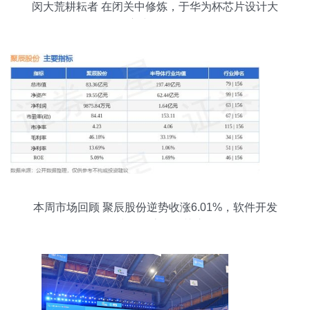
闵大荒耕耘者 在闭关中修炼，于华为杯芯片设计大
赛摘得桂冠
本周市场回顾 聚辰股份逆势收涨6.01%，软件开发
板块资金流向引关注