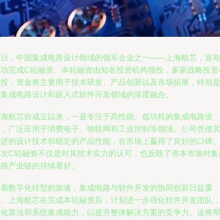
近日，中国集成电路设计领域的领军企业之一——上海航芯，宣
成功完成C轮融资。本轮融资由知名投资机构领投，多家战略投资
跟投，资金将主要用于技术研发、产品创新以及市场拓展，特别
在集成电路设计和嵌入式软件开发领域的深度融合。
上海航芯自成立以来，一直专注于高性能、低功耗的集成电路设
计，广泛应用于消费电子、物联网和工业控制等领域。公司凭借
先进的设计技术和稳定的产品性能，在市场上赢得了良好的口碑
此次C轮融资不仅是对其技术实力的认可，也反映了资本市场对集
电路产业链的持续看好。
随着数字化转型的加速，集成电路与软件开发的协同创新日益重
要。上海航芯在完成本轮融资后，计划进一步强化软件开发团队
优化算法和系统集成能力，以提升整体解决方案的竞争力。这将