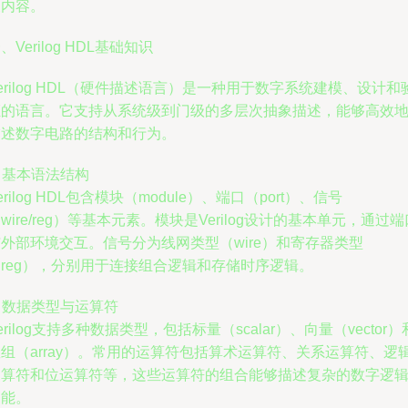
关内容。
、Verilog HDL基础知识
erilog HDL（硬件描述语言）是一种用于数字系统建模、设计和
证的语言。它支持从系统级到门级的多层次抽象描述，能够高效
描述数字电路的结构和行为。
. 基本语法结构
erilog HDL包含模块（module）、端口（port）、信号
wire/reg）等基本元素。模块是Verilog设计的基本单元，通过端
外部环境交互。信号分为线网类型（wire）和寄存器类型
reg），分别用于连接组合逻辑和存储时序逻辑。
. 数据类型与运算符
erilog支持多种数据类型，包括标量（scalar）、向量（vector）
组（array）。常用的运算符包括算术运算符、关系运算符、逻
运算符和位运算符等，这些运算符的组合能够描述复杂的数字逻
功能。