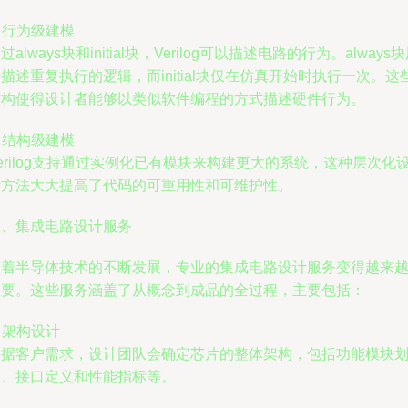
. 行为级建模
过always块和initial块，Verilog可以描述电路的行为。always
描述重复执行的逻辑，而initial块仅在仿真开始时执行一次。这
结构使得设计者能够以类似软件编程的方式描述硬件行为。
. 结构级建模
erilog支持通过实例化已有模块来构建更大的系统，这种层次化
计方法大大提高了代码的可重用性和可维护性。
二、集成电路设计服务
随着半导体技术的不断发展，专业的集成电路设计服务变得越来
重要。这些服务涵盖了从概念到成品的全过程，主要包括：
. 架构设计
根据客户需求，设计团队会确定芯片的整体架构，包括功能模块
分、接口定义和性能指标等。