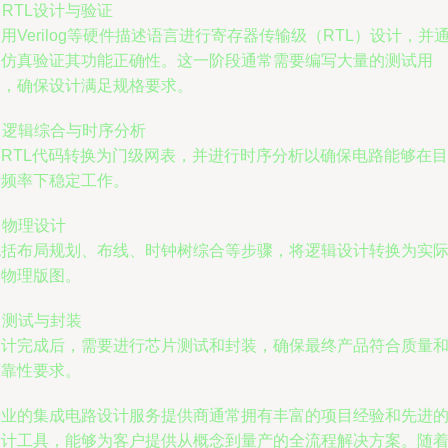
. RTL设计与验证
用Verilog等硬件描述语言进行寄存器传输级（RTL）设计，并
过仿真验证其功能正确性。这一阶段通常需要编写大量的测试用
例，确保设计满足规格要求。
. 逻辑综合与时序分析
将RTL代码转换为门级网表，并进行时序分析以确保电路能够在目
标频率下稳定工作。
. 物理设计
包括布局规划、布线、时钟树综合等步骤，将逻辑设计转换为实
的物理版图。
. 测试与封装
设计完成后，需要进行芯片测试和封装，确保最终产品符合质量
可靠性要求。
专业的集成电路设计服务提供商通常拥有丰富的项目经验和先进
设计工具，能够为客户提供从概念到量产的全流程解决方案。随