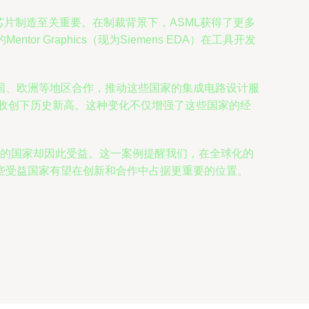
芯片制造至关重要。在制裁背景下，ASML获得了更多
Graphics（现为Siemens EDA）在工具开发
国、欧洲等地区合作，推动这些国家的集成电路设计服
营收创下历史新高。这种变化不仅增强了这些国家的经
域的国家却因此受益。这一案例提醒我们，在全球化的
些受益国家有望在创新和合作中占据更重要的位置。