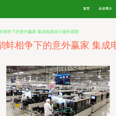
首页
企业简介
蚌相争下的意外赢家 集成电路设计服务国家
鹬蚌相争下的意外赢家 集成