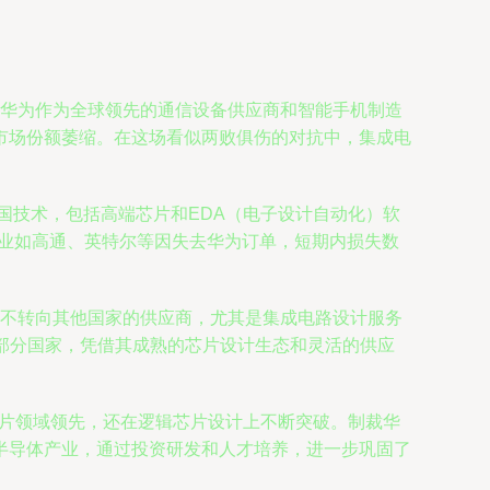
，华为作为全球领先的通信设备供应商和智能手机制造
市场份额萎缩。在这场看似两败俱伤的对抗中，集成电
国技术，包括高端芯片和EDA（电子设计自动化）软
企业如高通、英特尔等因失去华为订单，短期内损失数
得不转向其他国家的供应商，尤其是集成电路设计服务
洲部分国家，凭借其成熟的芯片设计生态和灵活的供应
芯片领域领先，还在逻辑芯片设计上不断突破。制裁华
半导体产业，通过投资研发和人才培养，进一步巩固了