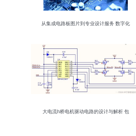
从集成电路板图片到专业设计服务 数字化
时代的创新路径
大电流h桥电机驱动电路的设计与解析 包
括自举电路的讲解,以ir2104 lr7843为例