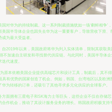
美国对华为的持续制裁。这一系列制裁措施犹如一场‘鹬蚌相争’
而美国半导体企业也因失去华为这一重要客户，导致营收下滑、
势成为最大受益者。
自2019年以来，美国政府将华为列入实体清单，限制其获取美
不得不加速自主研发和寻找替代供应链。与此同时，美国半导体
术迭代速度。
。华为原本依赖美国企业提供高端芯片和设计工具，制裁后，其不
方面具有优势的国家创造了机会。例如，韩国、台湾地区以及欧
了华为转移的订单，还吸引了其他寻求多元化供应的全球客户。
务方面拥有三星电子和SK海力士等巨头，这些企业不仅在存储
的合作机会，推动了其设计服务业务的增长。韩国政府积极支持