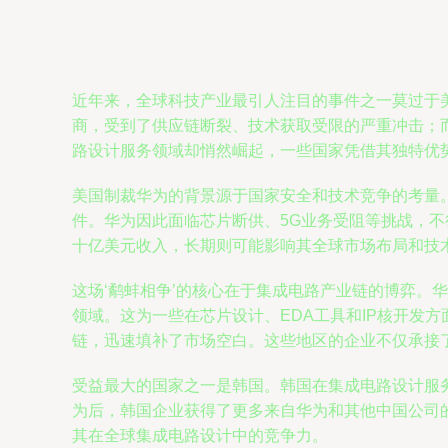
近年来，全球科技产业最引人注目的事件之一莫过于
商，受到了供应链断裂、技术获取受限的严重冲击；
路设计服务领域却悄然崛起，一些国家凭借其独特优
美国制裁华为的背景源于国家安全和技术竞争的考量。
件。华为因此面临芯片断供、5G业务受阻等挑战，
十亿美元收入，长期则可能影响其全球市场布局和技
这场‘鹬蚌相争’的核心在于集成电路产业链的博弈
领域。这为一些在芯片设计、EDA工具和IP核开发
链，迅速填补了市场空白。这些地区的企业不仅承接
受益最大的国家之一是韩国。韩国在集成电路设计服
为后，韩国企业获得了更多来自华为和其他中国公司
其在全球集成电路设计中的竞争力。