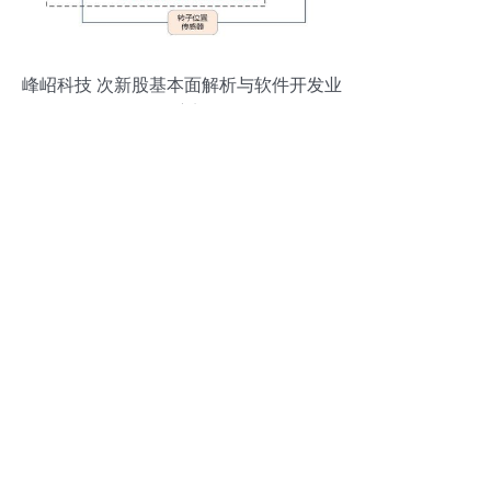
峰岹科技 次新股基本面解析与软件开发业
务深度剖析