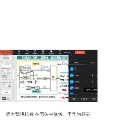
闵大荒耕耘者 在闭关中修炼，于华为杯芯
片设计大赛摘得桂冠