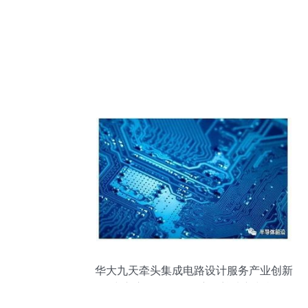
华大九天牵头集成电路设计服务产业创新
中心启动，软件自主化迎来新契机