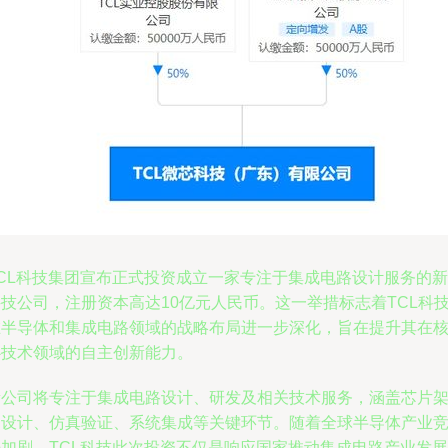
TCL科技集团宣布正式投资成立一家专注于集成电路设计服务的新
技公司，注册资本高达10亿元人民币。这一举措标志着TCL科
在半导体和集成电路领域的战略布局进一步深化，旨在提升其在
心技术领域的自主创新能力。
新公司将专注于集成电路设计、研发及相关技术服务，涵盖芯片
构设计、仿真验证、系统集成等关键环节。随着全球半导体产业
争加剧，TCL科技此次投资不仅是响应国家推动集成电路产业发展