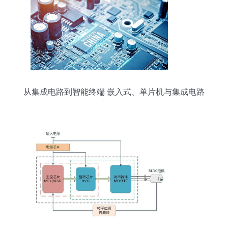
从集成电路到智能终端 嵌入式、单片机与集成电路
设计服务解析