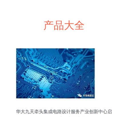
产品大全
华大九天牵头集成电路设计服务产业创新中心启
动，软件自主化迎来新契机