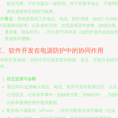
耐压范围，可作为最后一道防线。对于高要求场合，可使用
离电源模块实现电气隔离。
设计要点
：需根据系统工作电压、电流、防护等级（如IEC 61000
4-5浪涌测试标准）以及成本空间，合理选择器件参数（如钳位电
压、通流量、响应时间），并注意PCB布局（如防护器件走线短
粗，泄放路径通畅）。
三、软件开发在电源防护中的协同作用
硬件防护是基础，但软件可以使其更加智能、灵活，并提升系统
靠性。
状态监测与诊断
通过ADC监测输入电压、电流。软件可实时检测过压、欠压
过流状况，记录异常事件（如触发次数、持续时间），为故
分析和预测性维护提供数据。
配合电子保险丝（eFuse），软件可配置其保护阈值（过流