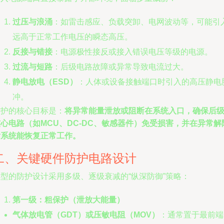
过压与浪涌
：如雷击感应、负载突卸、电网波动等，可能引
远高于正常工作电压的瞬态高压。
反接与错接
：电源极性接反或接入错误电压等级的电源。
过流与短路
：后级电路故障或异常导致电流过大。
静电放电（ESD）
：人体或设备接触端口时引入的高压静电
冲。
防护的核心目标是：
将异常能量泄放或阻断在系统入口，确保后
心电路（如MCU、DC-DC、敏感器件）免受损害，并在异常解
后系统能恢复正常工作。
二、关键硬件防护电路设计
典型的防护设计采用多级、逐级衰减的“纵深防御”策略：
第一级：粗保护（泄放大能量）
气体放电管（GDT）或压敏电阻（MOV）
：通常置于最前端