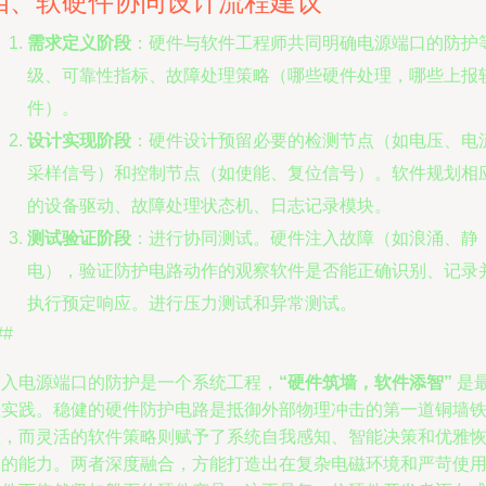
四、软硬件协同设计流程建议
需求定义阶段
：硬件与软件工程师共同明确电源端口的防护
级、可靠性指标、故障处理策略（哪些硬件处理，哪些上报
件）。
设计实现阶段
：硬件设计预留必要的检测节点（如电压、电
采样信号）和控制节点（如使能、复位信号）。软件规划相
的设备驱动、故障处理状态机、日志记录模块。
测试验证阶段
：进行协同测试。硬件注入故障（如浪涌、静
电），验证防护电路动作的观察软件是否能正确识别、记录
执行预定响应。进行压力测试和异常测试。
##
输入电源端口的防护是一个系统工程，
“硬件筑墙，软件添智”
是
佳实践。稳健的硬件防护电路是抵御外部物理冲击的第一道铜墙
壁，而灵活的软件策略则赋予了系统自我感知、智能决策和优雅
复的能力。两者深度融合，方能打造出在复杂电磁环境和严苛使