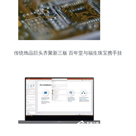
传统饰品巨头齐聚新三板 百年堂与福生珠宝携手挂
牌新纪元