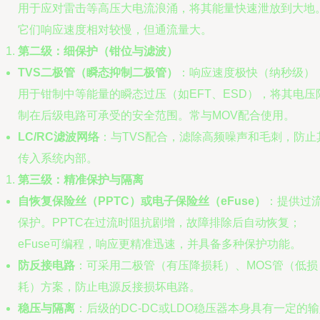
用于应对雷击等高压大电流浪涌，将其能量快速泄放到大地
它们响应速度相对较慢，但通流量大。
第二级：细保护（钳位与滤波）
TVS二极管（瞬态抑制二极管）
：响应速度极快（纳秒级）
用于钳制中等能量的瞬态过压（如EFT、ESD），将其电压
制在后级电路可承受的安全范围。常与MOV配合使用。
LC/RC滤波网络
：与TVS配合，滤除高频噪声和毛刺，防止
传入系统内部。
第三级：精准保护与隔离
自恢复保险丝（PPTC）或电子保险丝（eFuse）
：提供过
保护。PPTC在过流时阻抗剧增，故障排除后自动恢复；
eFuse可编程，响应更精准迅速，并具备多种保护功能。
防反接电路
：可采用二极管（有压降损耗）、MOS管（低损
耗）方案，防止电源反接损坏电路。
稳压与隔离
：后级的DC-DC或LDO稳压器本身具有一定的