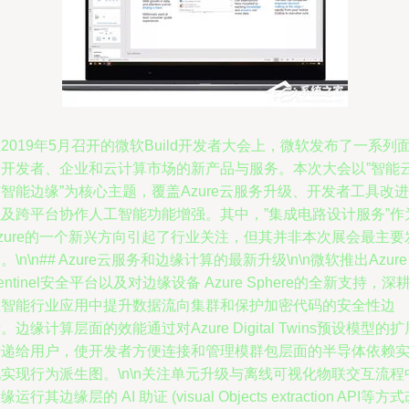
2019年5月召开的微软Build开发者大会上，微软发布了一系列
向开发者、企业和云计算市场的新产品与服务。本次大会以”智能
智能边缘”为核心主题，覆盖Azure云服务升级、开发者工具改进
以及跨平台协作人工智能功能增强。其中，”集成电路设计服务”作
zure的一个新兴方向引起了行业关注，但其并非本次展会最主要
。\n\n## Azure云服务和边缘计算的最新升级\n\n微软推出Azure
entinel安全平台以及对边缘设备 Azure Sphere的全新支持，深
在智能行业应用中提升数据流向集群和保护加密代码的安全性边
。边缘计算层面的效能通过对Azure Digital Twins预设模型的扩
传递给用户，使开发者方便连接和管理模群包层面的半导体依赖
实现行为派生图。\n\n关注单元升级与离线可视化物联交互流程
缘运行其边缘层的 AI 助证 (visual Objects extraction API等方