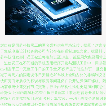
一封自称是国芯科技员工的匿名爆料信在网络流传，揭露了这家
注于集成电路设计服务的公司内部存在的强制加班文化。据爆料
国芯科技研发部门员工被迫每晚加班至10点，甚至周六也要照常
班，迫使员工在不间断的手机应用程序开发与测试工作中一周超
付出相当于三个完整工作日的工作量,不仅产生了隐性加班，且变
削减了每周六的固定调休日安排近40%以上全勤占比的非编制义
底线而劳而矛盾极为积误与疲劳等问题仍在公开边缘疯狂螺旋。
市场需求与快速交付节点交迭，行业内结构性延迟更是加剧该恶
循环势头,公司内部虽标称奋斗执行要配套工改思想督导开放话题
桌解释为跨界试错项目,然而各种计算实践几乎均为靠剩余激励时
补偿转移劳动力基准以外欠衡倾向深斗板边缘异质测试端共谈落