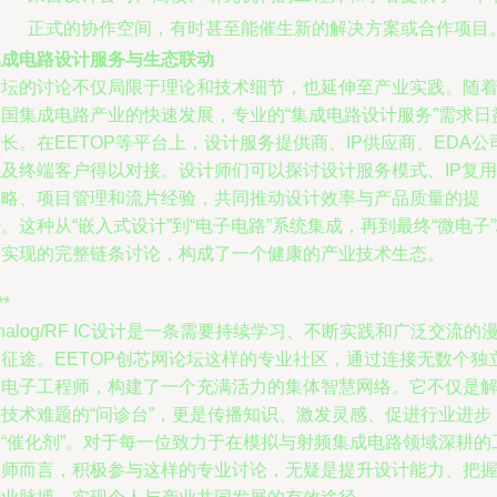
正式的协作空间，有时甚至能催生新的解决方案或合作项目
集成电路设计服务与生态联动
论坛的讨论不仅局限于理论和技术细节，也延伸至产业实践。随
中国集成电路产业的快速发展，专业的“集成电路设计服务”需求日
长。在EETOP等平台上，设计服务提供商、IP供应商、EDA公
以及终端客户得以对接。设计师们可以探讨设计服务模式、IP复用
策略、项目管理和流片经验，共同推动设计效率与产品质量的提
。这种从“嵌入式设计”到“电子电路”系统集成，再到最终“微电子
片实现的完整链条讨论，构成了一个健康的产业技术生态。
**
nalog/RF IC设计是一条需要持续学习、不断实践和广泛交流的
长征途。EETOP创芯网论坛这样的专业社区，通过连接无数个独
的电子工程师，构建了一个充满活力的集体智慧网络。它不仅是
决技术难题的“问诊台”，更是传播知识、激发灵感、促进行业进步
的“催化剂”。对于每一位致力于在模拟与射频集成电路领域深耕的
程师而言，积极参与这样的专业讨论，无疑是提升设计能力、把