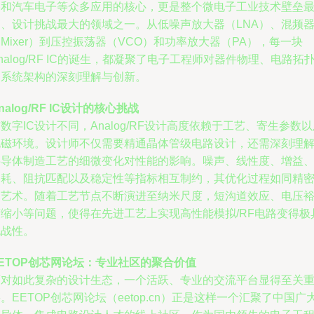
备和汽车电子等众多应用的核心，更是整个微电子工业技术壁垒
高、设计挑战最大的领域之一。从低噪声放大器（LNA）、混频
Mixer）到压控振荡器（VCO）和功率放大器（PA），每一块
nalog/RF IC的诞生，都凝聚了电子工程师对器件物理、电路拓
和系统架构的深刻理解与创新。
nalog/RF IC设计的核心挑战
数字IC设计不同，Analog/RF设计高度依赖于工艺、寄生参数
电磁环境。设计师不仅需要精通晶体管级电路设计，还需深刻理
半导体制造工艺的细微变化对性能的影响。噪声、线性度、增益
功耗、阻抗匹配以及稳定性等指标相互制约，其优化过程如同精
的艺术。随着工艺节点不断演进至纳米尺度，短沟道效应、电压
度缩小等问题，使得在先进工艺上实现高性能模拟/RF电路变得极
挑战性。
ETOP创芯网论坛：专业社区的聚合价值
面对如此复杂的设计生态，一个活跃、专业的交流平台显得至关
。EETOP创芯网论坛（eetop.cn）正是这样一个汇聚了中国广