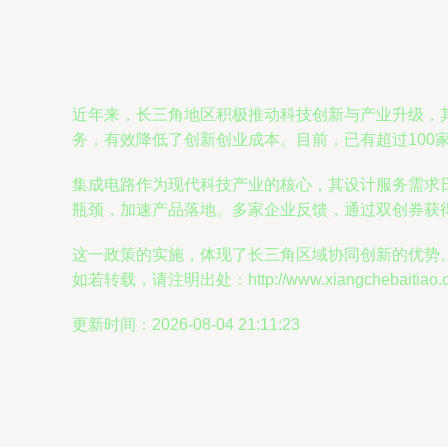
近年来，长三角地区积极推动科技创新与产业升级，其
务，有效降低了创新创业成本。目前，已有超过100
集成电路作为现代科技产业的核心，其设计服务需求
瓶颈，加速产品落地。多家企业反馈，通过双创券获
这一政策的实施，体现了长三角区域协同创新的优势
如若转载，请注明出处：http://www.xiangchebaitiao.com
更新时间：2026-08-04 21:11:23