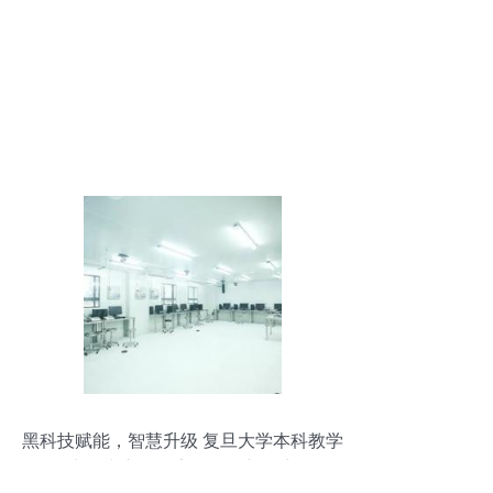
黑科技赋能，智慧升级 复旦大学本科教学
实验中心的数字化转型新篇章