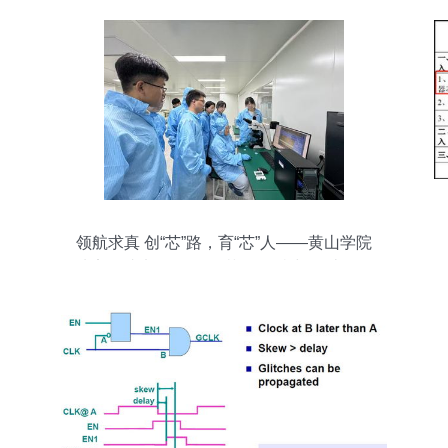
领航求真 创“芯”路，育“芯”人——黄山学院
功率集成电路团队的“芯”路担当与设计服务