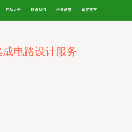
产品大全
联系我们
企业信息
访客留言
集成电路设计服务