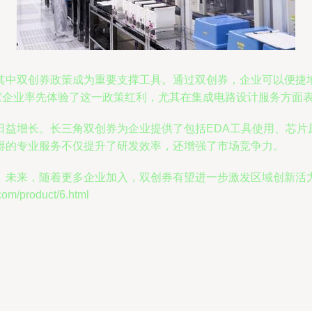
中双创券政策成为重要支撑工具。通过双创券，企业可以便捷地
家企业率先体验了这一政策红利，尤其在集成电路设计服务方面
日益增长。长三角双创券为企业提供了包括EDA工具使用、芯片
得的专业服务不仅提升了研发效率，还增强了市场竞争力。
。未来，随着更多企业加入，双创券有望进一步激发区域创新活
/product/6.html