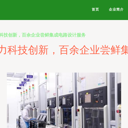
首页
企业简介
科技创新，百余企业尝鲜集成电路设计服务
力科技创新，百余企业尝鲜