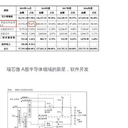
瑞芯微 A股半导体领域的新星，软件开发
与芯片设计并举