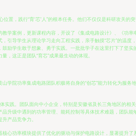
核心位置，践行“育‘芯’人”的根本任务。他们不仅仅是科研攻关
的教学案例，更新课程内容，开设了《集成电路设计》、《功率
式，引导学生从理论学习走向工程实践，亲手触摸“芯片”的温度
，鼓励学生敢于想象、勇于实践。一批批学子在这里打下了坚实的
量，这正是团队“育芯”成果最生动的体现。
黄山学院功率集成电路团队积极将自身的“创芯”能力转化为服务
体实践。团队面向中小企业，特别是安徽省及长三角地区的相关企
产品升级中遇到的功率管理、能耗控制等具体技术难题，团队能
提升产品竞争力。
器核心功率模块提供了优化的驱动与保护电路设计，显著提升了系