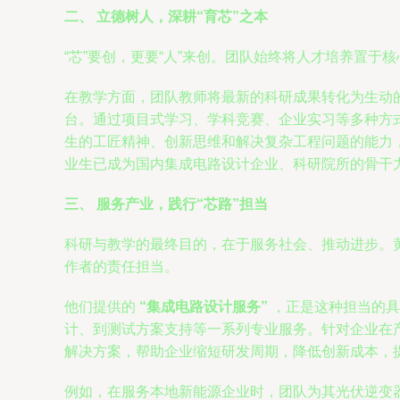
二、 立德树人，深耕“育芯”之本
“芯”要创，更要“人”来创。团队始终将人才培养置于
在教学方面，团队教师将最新的科研成果转化为生动
台。通过项目式学习、学科竞赛、企业实习等多种方
生的工匠精神、创新思维和解决复杂工程问题的能力
业生已成为国内集成电路设计企业、科研院所的骨干力
三、 服务产业，践行“芯路”担当
科研与教学的最终目的，在于服务社会、推动进步。
作者的责任担当。
他们提供的
“集成电路设计服务”
，正是这种担当的具
计、到测试方案支持等一系列专业服务。针对企业在
解决方案，帮助企业缩短研发周期，降低创新成本，
例如，在服务本地新能源企业时，团队为其光伏逆变