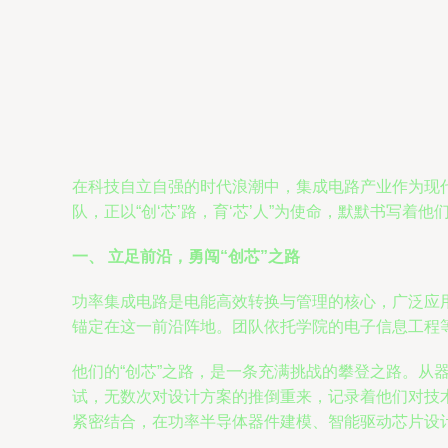
在科技自立自强的时代浪潮中，集成电路产业作为现
队，正以“创‘芯’路，育‘芯’人”为使命，默默书写着
一、 立足前沿，勇闯“创芯”之路
功率集成电路是电能高效转换与管理的核心，广泛应
锚定在这一前沿阵地。团队依托学院的电子信息工程
他们的“创芯”之路，是一条充满挑战的攀登之路。
试，无数次对设计方案的推倒重来，记录着他们对技
紧密结合，在功率半导体器件建模、智能驱动芯片设